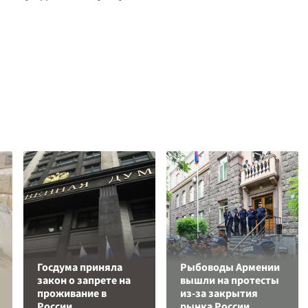
Госдума приняла
Рыбоводы Армении
закон о запрете на
вышли на протесты
проживание в
из-за закрытия
России
рынка России