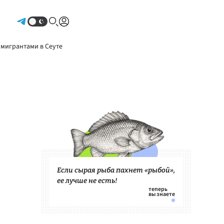
Авторизоваться
 мигрантами в Сеуте
Если сырая рыба пахнет «рыбой»,
ее лучше не есть!