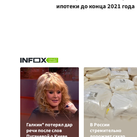
ипотеки до конца 2021 года
Галкин* потерял дар
В России
речи после слов
стремительно
Пугачевой о Киеве
дорожает сахар