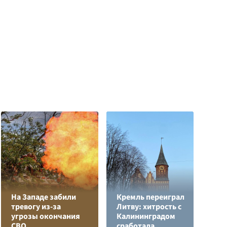
На Западе забили
Кремль переиграл
тревогу из-за
Литву: хитрость с
Е
угрозы окончания
Калининградом
м
СВО
сработала
д