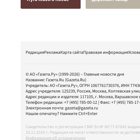
Редакция
Реклама
Карта сайта
Правовая информация
Услов
© АО «Газета.Ру» (1999-2026) – Главные новости дня
Название:
Газета.Ru
(Gazeta.Ru)
Учредитель:
АО «Газета.Ру»
, ОГРН 1067761730376, ИНН 7743
Адрес учредителя: 125239, Россия, Москва, Коптевская улиц
Адрес редакции и издателя:
117105
, г.
Москва
,
Варшавское шо
Телефон редакции:
+7 (495) 785-00-12
| Факс:
+7 (495) 785-17
Электронная почта:
gazeta@gazeta.ru
Нашли опечатку? Нажмите Ctrl+Enter
Свидетельство о регистрации СМИ Эл № ФС77-67642 выда
10.11.2016 г. Редакция не несет ответственности за дос
Информация об ограничениях