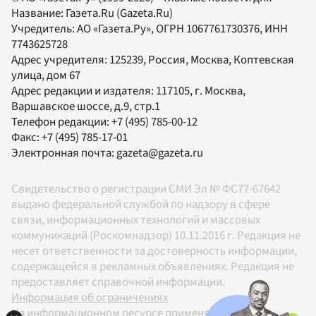
Название:
Газета.Ru
(Gazeta.Ru)
Учредитель:
АО «Газета.Ру»
, ОГРН 1067761730376, ИНН
7743625728
Адрес учредителя: 125239, Россия, Москва, Коптевская
улица, дом 67
Адрес редакции и издателя:
117105
, г.
Москва
,
Варшавское шоссе, д.9, стр.1
Телефон редакции:
+7 (495) 785-00-12
Факс:
+7 (495) 785-17-01
Электронная почта:
gazeta@gazeta.ru
Свидетельство о регистрации СМИ Эл № ФС77-67642
выдано федеральной службой по надзору в сфере
связи, информационных технологий и массовых
коммуникаций (Роскомнадзор) 10.11.2016 г. Редакция не
несет ответственности за достоверность информации,
содержащейся в рекламных объявлениях. Редакция не
предоставляет справочной информации.
Информация об ограничениях
На информационном ресурсе применяются