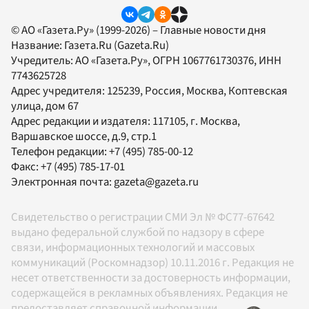
© АО «Газета.Ру» (1999-2026) – Главные новости дня
Название:
Газета.Ru
(Gazeta.Ru)
Учредитель:
АО «Газета.Ру»
, ОГРН 1067761730376, ИНН
7743625728
Адрес учредителя: 125239, Россия, Москва, Коптевская
улица, дом 67
Адрес редакции и издателя:
117105
, г.
Москва
,
Варшавское шоссе, д.9, стр.1
Телефон редакции:
+7 (495) 785-00-12
Факс:
+7 (495) 785-17-01
Электронная почта:
gazeta@gazeta.ru
Свидетельство о регистрации СМИ Эл № ФС77-67642
выдано федеральной службой по надзору в сфере
связи, информационных технологий и массовых
коммуникаций (Роскомнадзор) 10.11.2016 г. Редакция не
несет ответственности за достоверность информации,
содержащейся в рекламных объявлениях. Редакция не
предоставляет справочной информации.