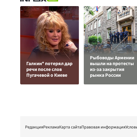
Рыбоводы Армении
Галкин* потерял дар
вышли на протесты
речи после слов
из-за закрытия
Пугачевой о Киеве
рынка России
Редакция
Реклама
Карта сайта
Правовая информация
Услов