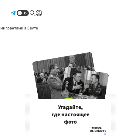
Авторизоваться
 мигрантами в Сеуте
Угадайте,
где настоящее
фото