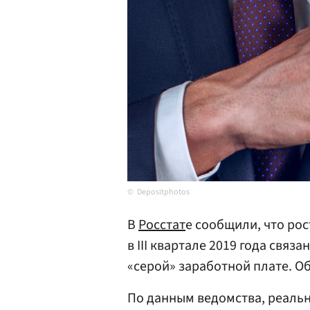
Depositphotos
В
Росстат
е сообщили, что ро
в III квартале 2019 года связ
«серой» заработной плате. О
По данным ведомства, реаль