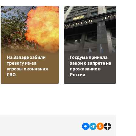
На Западе забили
Госдума приняла
тревогу из-за
закон о запрете на
Е
угрозы окончания
проживание в
м
СВО
России
д