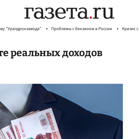
аву "Уралдронзавода"
Проблемы с бензином в России
Кризис с
сте реальных доходов