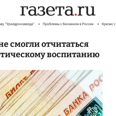
аву "Уралдронзавода"
Проблемы с бензином в России
Кризис с
не смогли отчитаться
иотическому воспитанию