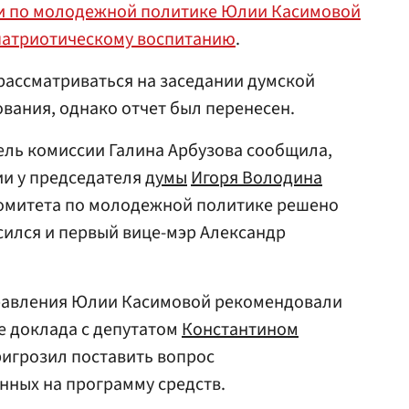
и по молодежной политике Юлии Касимовой
патриотическому воспитанию
.
рассматриваться на заседании думской
вания, однако отчет был перенесен.
ель комиссии Галина Арбузова сообщила,
ии у председателя
думы
Игоря Володина
омитета по молодежной политике решено
сился и первый вице-мэр Александр
равления Юлии Касимовой рекомендовали
е доклада с депутатом
Константином
ригрозил поставить вопрос
нных на программу средств.