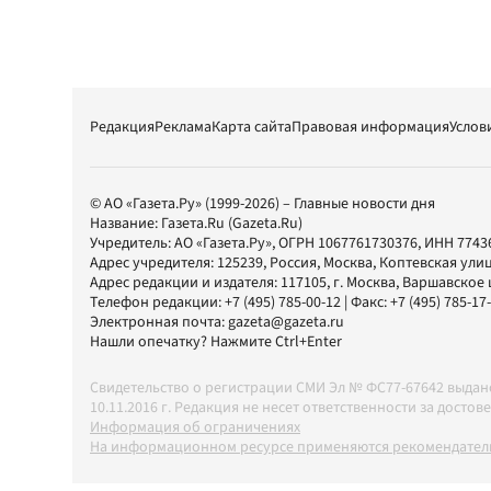
Редакция
Реклама
Карта сайта
Правовая информация
Услов
© АО «Газета.Ру» (1999-2026) – Главные новости дня
Название:
Газета.Ru
(Gazeta.Ru)
Учредитель:
АО «Газета.Ру»
, ОГРН 1067761730376, ИНН 7743
Адрес учредителя: 125239, Россия, Москва, Коптевская улиц
Адрес редакции и издателя:
117105
, г.
Москва
,
Варшавское шо
Телефон редакции:
+7 (495) 785-00-12
| Факс:
+7 (495) 785-17
Электронная почта:
gazeta@gazeta.ru
Нашли опечатку? Нажмите Ctrl+Enter
Свидетельство о регистрации СМИ Эл № ФС77-67642 выда
10.11.2016 г. Редакция не несет ответственности за дос
Информация об ограничениях
На информационном ресурсе применяются рекомендатель