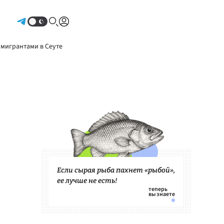
Авторизоваться
 мигрантами в Сеуте
Если сырая рыба пахнет «рыбой»,
ее лучше не есть!