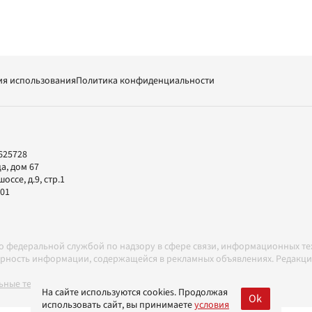
ия использования
Политика конфиденциальности
625728
а, дом 67
ссе, д.9, стр.1
-01
но федеральной службой по надзору в сфере связи, информационных т
товерность информации, содержащейся в рекламных объявлениях. Редак
ные технологии в соответствии с Правилами
На сайте используются cookies. Продолжая
Ok
использовать сайт, вы принимаете
условия