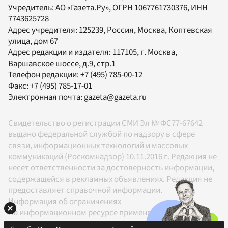
Учредитель:
АО «Газета.Ру»
, ОГРН 1067761730376, ИНН
7743625728
Адрес учредителя: 125239, Россия, Москва, Коптевская
улица, дом 67
Адрес редакции и издателя:
117105
, г.
Москва
,
Варшавское шоссе, д.9, стр.1
Телефон редакции:
+7 (495) 785-00-12
Факс:
+7 (495) 785-17-01
Электронная почта:
gazeta@gazeta.ru
Свидетельство о регистрации СМИ Эл № ФС77-67642
выдано федеральной службой по надзору в сфере
связи, информационных технологий и массовых
коммуникаций (Роскомнадзор) 10.11.2016 г. Редакция не
несет ответственности за достоверность информации,
содержащейся в рекламных объявлениях. Редакция не
предоставляет справочной информации.
Информация об ограничениях
На информационном ресурсе применяются
рекомендательные технологии в соответствии с