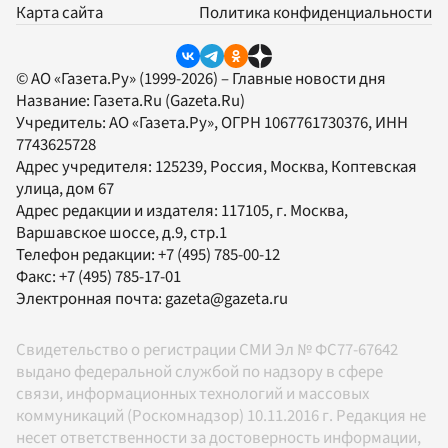
Карта сайта
Политика конфиденциальности
© АО «Газета.Ру» (1999-2026) – Главные новости дня
Название:
Газета.Ru
(Gazeta.Ru)
Учредитель:
АО «Газета.Ру»
, ОГРН 1067761730376, ИНН
7743625728
Адрес учредителя: 125239, Россия, Москва, Коптевская
улица, дом 67
Адрес редакции и издателя:
117105
, г.
Москва
,
Варшавское шоссе, д.9, стр.1
Телефон редакции:
+7 (495) 785-00-12
Факс:
+7 (495) 785-17-01
Электронная почта:
gazeta@gazeta.ru
Свидетельство о регистрации СМИ Эл № ФС77-67642
выдано федеральной службой по надзору в сфере
связи, информационных технологий и массовых
коммуникаций (Роскомнадзор) 10.11.2016 г. Редакция не
несет ответственности за достоверность информации,