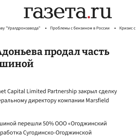
аву "Уралдронзавода"
Проблемы с бензином в России
Кризис с
Адоньева продал часть
пшиной
t Capital Limited Partnership закрыл сделку
еральному директору компании Marsfield
пшиной перешли 50% ООО «Огоджинский
зработка Сугодинско-Огоджинской