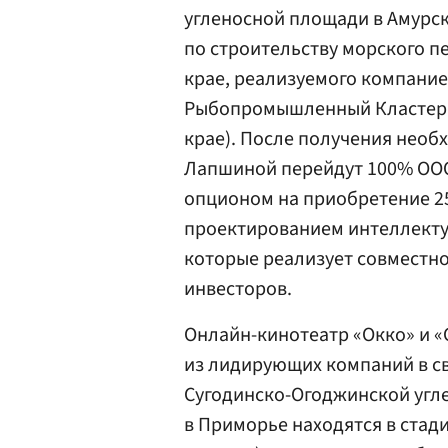
угленосной площади в Амурск
по строительству морского п
крае, реализуемого компани
Рыбопромышленный Кластер»
крае). После получения необ
Лапшиной перейдут 100% ООО
опционом на приобретение 2
проектированием интеллекту
которые реализует совместно
инвесторов.
Онлайн-кинотеатр «Окко» и 
из лидирующих компаний в св
Сугодинско-Огоджинской угл
в Приморье находятся в стад