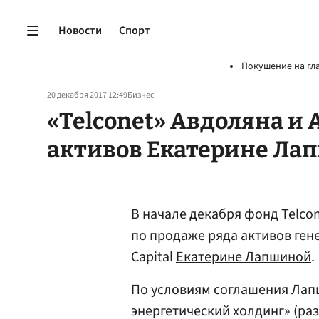
Новости
Спорт
Покушение на гл
20 декабря 2017 12:49
Бизнес
«Telconet» Авдоляна и 
активов Екатерине Ла
В начале декабря фонд Telcone
по продаже ряда активов ген
Capital
Екатерине Лапшиной
.
По условиям соглашения Ла
энергетический холдинг» (ра