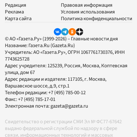
Редакция
Правовая информация
Реклама
Условия использования
Карта сайта
Политика конфиденциальности
© АО «Газета.Ру» (1999-2026) – Главные новости дня
Название:
Газета.Ru
(Gazeta.Ru)
Учредитель:
АО «Газета.Ру»
, ОГРН 1067761730376, ИНН
7743625728
Адрес учредителя: 125239, Россия, Москва, Коптевская
улица, дом 67
Адрес редакции и издателя:
117105
, г.
Москва
,
Варшавское шоссе, д.9, стр.1
Телефон редакции:
+7 (495) 785-00-12
Факс:
+7 (495) 785-17-01
Электронная почта:
gazeta@gazeta.ru
Свидетельство о регистрации СМИ Эл № ФС77-67642
выдано федеральной службой по надзору в сфере
связи, информационных технологий и массовых