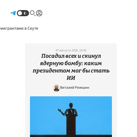
Авторизоваться
 мигрантами в Сеуте
07 августа 2026, 10:43
Посадил всех и скинул
ядерную бомбу: каким
президентом мог бы стать
ИИ
Виталий Рюмшин