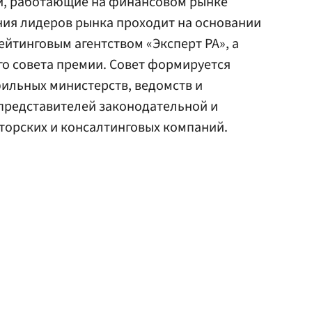
и, работающие на финансовом рынке
ния лидеров рынка проходит на основании
ейтинговым агентством «Эксперт РА», а
го совета премии. Совет формируется
ильных министерств, ведомств и
 представителей законодательной и
торских и консалтинговых компаний.