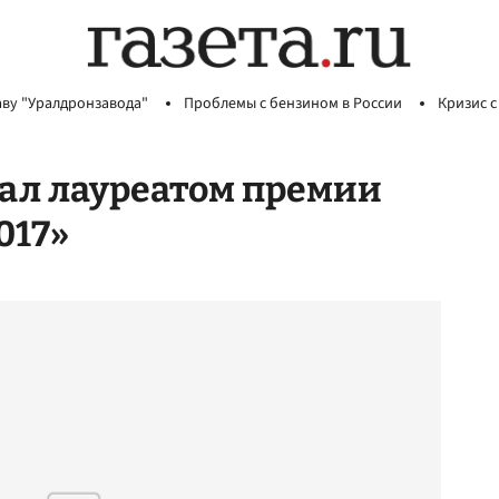
аву "Уралдронзавода"
Проблемы с бензином в России
Кризис с
ал лауреатом премии
017»