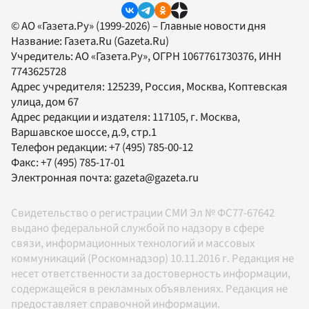
© АО «Газета.Ру» (1999-2026) – Главные новости дня
Название:
Газета.Ru
(Gazeta.Ru)
Учредитель:
АО «Газета.Ру»
, ОГРН 1067761730376, ИНН
7743625728
Адрес учредителя: 125239, Россия, Москва, Коптевская
улица, дом 67
Адрес редакции и издателя:
117105
, г.
Москва
,
Варшавское шоссе, д.9, стр.1
Телефон редакции:
+7 (495) 785-00-12
Факс:
+7 (495) 785-17-01
Электронная почта:
gazeta@gazeta.ru
Свидетельство о регистрации СМИ Эл № ФС77-67642
выдано федеральной службой по надзору в сфере
связи, информационных технологий и массовых
коммуникаций (Роскомнадзор) 10.11.2016 г. Редакция не
несет ответственности за достоверность информации,
содержащейся в рекламных объявлениях. Редакция не
предоставляет справочной информации.