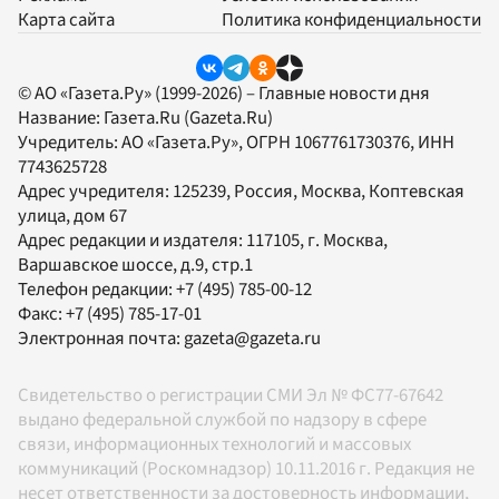
Карта сайта
Политика конфиденциальности
© АО «Газета.Ру» (1999-2026) – Главные новости дня
Название:
Газета.Ru
(Gazeta.Ru)
Учредитель:
АО «Газета.Ру»
, ОГРН 1067761730376, ИНН
7743625728
Адрес учредителя: 125239, Россия, Москва, Коптевская
улица, дом 67
Адрес редакции и издателя:
117105
, г.
Москва
,
Варшавское шоссе, д.9, стр.1
Телефон редакции:
+7 (495) 785-00-12
Факс:
+7 (495) 785-17-01
Электронная почта:
gazeta@gazeta.ru
Свидетельство о регистрации СМИ Эл № ФС77-67642
выдано федеральной службой по надзору в сфере
связи, информационных технологий и массовых
коммуникаций (Роскомнадзор) 10.11.2016 г. Редакция не
несет ответственности за достоверность информации,