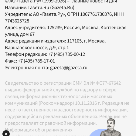
© АО «Газета.Ру» (1999-2026) – Главные новости дня
Название:
Газета.Ru
(Gazeta.Ru)
Учредитель:
АО «Газета.Ру»
, ОГРН 1067761730376, ИНН
7743625728
Адрес учредителя: 125239, Россия, Москва, Коптевская
улица, дом 67
Адрес редакции и издателя:
117105
, г.
Москва
,
Варшавское шоссе, д.9, стр.1
Телефон редакции:
+7 (495) 785-00-12
Факс:
+7 (495) 785-17-01
Электронная почта:
gazeta@gazeta.ru
Свидетельство о регистрации СМИ Эл № ФС77-67642
выдано федеральной службой по надзору в сфере
связи, информационных технологий и массовых
коммуникаций (Роскомнадзор) 10.11.2016 г. Редакция не
несет ответственности за достоверность информации,
содержащейся в рекламных объявлениях. Редакция не
предоставляет справочной информации.
Информация об ограничениях