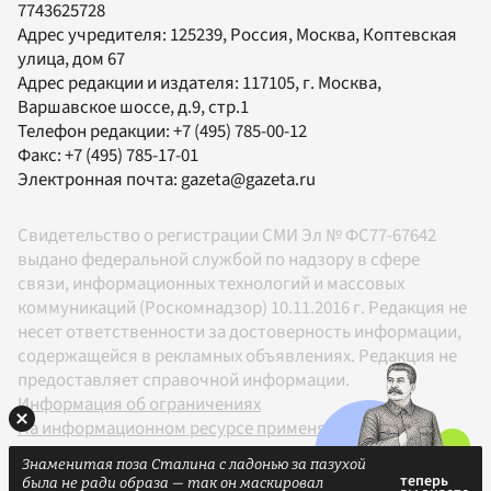
7743625728
Адрес учредителя: 125239, Россия, Москва, Коптевская
улица, дом 67
Адрес редакции и издателя:
117105
, г.
Москва
,
Варшавское шоссе, д.9, стр.1
Телефон редакции:
+7 (495) 785-00-12
Факс:
+7 (495) 785-17-01
Электронная почта:
gazeta@gazeta.ru
Свидетельство о регистрации СМИ Эл № ФС77-67642
выдано федеральной службой по надзору в сфере
связи, информационных технологий и массовых
коммуникаций (Роскомнадзор) 10.11.2016 г. Редакция не
несет ответственности за достоверность информации,
содержащейся в рекламных объявлениях. Редакция не
предоставляет справочной информации.
Информация об ограничениях
На информационном ресурсе применяются
рекомендательные технологии в соответствии с
Знаменитая поза Сталина с ладонью за пазухой
Правилами
была не ради образа — так он маскировал