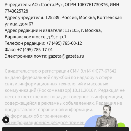
Учредитель:
АО «Газета.Ру»
, ОГРН 1067761730376, ИНН
7743625728
Адрес учредителя: 125239, Россия, Москва, Коптевская
улица, дом 67
Адрес редакции и издателя:
117105
, г.
Москва
,
Варшавское шоссе, д.9, стр.1
Телефон редакции:
+7 (495) 785-00-12
Факс:
+7 (495) 785-17-01
Электронная почта:
gazeta@gazeta.ru
Свидетельство о регистрации СМИ Эл № ФС77-67642
выдано федеральной службой по надзору в сфере
связи, информационных технологий и массовых
коммуникаций (Роскомнадзор) 10.11.2016 г. Редакция не
несет ответственности за достоверность информации,
содержащейся в рекламных объявлениях. Редакция не
предоставляет справочной информации.
Информация об ограничениях
На информационном ресурсе применяются
рекомендательные технологии в соответствии с