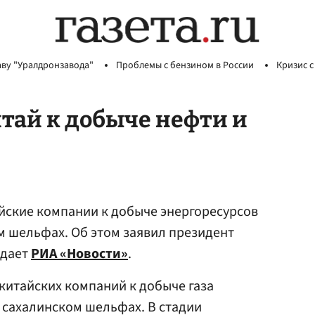
аву "Уралдронзавода"
Проблемы с бензином в России
Кризис с
итай к добыче нефти и
айские компании к добыче энергоресурсов
м шельфах. Об этом заявил президент
едает
РИА «Новости»
.
китайских компаний к добыче газа
 сахалинском шельфах. В стадии