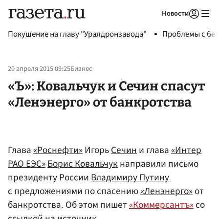
Новости
Авторизоваться
Покушение на главу "Уралдронзавода"
Проблемы с бен
20 апреля 2015 09:25
Бизнес
«Ъ»: Ковальчук и Сечин спасут
«Ленэнерго» от банкротства
Глава
«Роснефти»
Игорь
Сечин
и глава
«Интер
РАО ЕЭС»
Борис Ковальчук
направили письмо
президенту России
Владимиру Путину
с предложениями по спасению
«Ленэнерго»
от
банкротства. Об этом пишет
«Коммерсантъ»
со
ссылкой на источник.