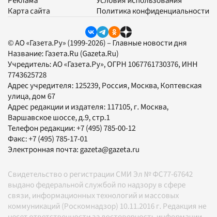
Реклама
Условия использования
Карта сайта
Политика конфиденциальности
© АО «Газета.Ру» (1999-2026) – Главные новости дня
Название:
Газета.Ru
(Gazeta.Ru)
Учредитель:
АО «Газета.Ру»
, ОГРН 1067761730376, ИНН
7743625728
Адрес учредителя: 125239, Россия, Москва, Коптевская
улица, дом 67
Адрес редакции и издателя:
117105
, г.
Москва
,
Варшавское шоссе, д.9, стр.1
Телефон редакции:
+7 (495) 785-00-12
Факс:
+7 (495) 785-17-01
Электронная почта:
gazeta@gazeta.ru
Свидетельство о регистрации СМИ Эл № ФС77-67642
выдано федеральной службой по надзору в сфере
связи, информационных технологий и массовых
коммуникаций (Роскомнадзор) 10.11.2016 г. Редакция не