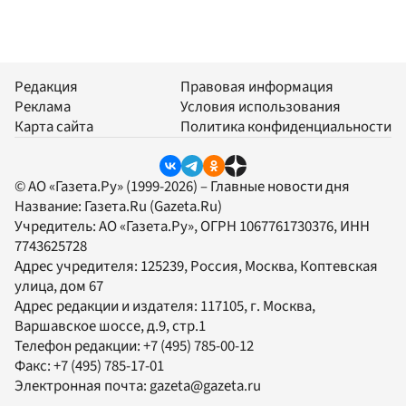
Редакция
Правовая информация
Реклама
Условия использования
Карта сайта
Политика конфиденциальности
© АО «Газета.Ру» (1999-2026) – Главные новости дня
Название:
Газета.Ru
(Gazeta.Ru)
Учредитель:
АО «Газета.Ру»
, ОГРН 1067761730376, ИНН
7743625728
Адрес учредителя: 125239, Россия, Москва, Коптевская
улица, дом 67
Адрес редакции и издателя:
117105
, г.
Москва
,
Варшавское шоссе, д.9, стр.1
Телефон редакции:
+7 (495) 785-00-12
Факс:
+7 (495) 785-17-01
Электронная почта:
gazeta@gazeta.ru