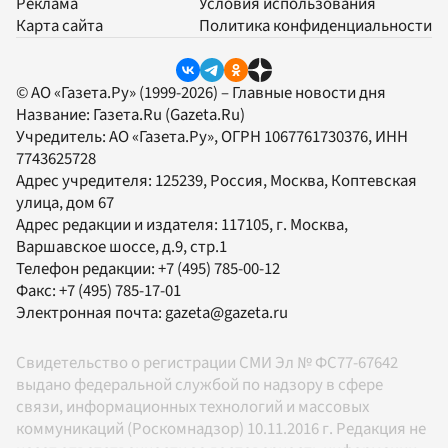
Реклама
Условия использования
Карта сайта
Политика конфиденциальности
© АО «Газета.Ру» (1999-2026) – Главные новости дня
Название:
Газета.Ru
(Gazeta.Ru)
Учредитель:
АО «Газета.Ру»
, ОГРН 1067761730376, ИНН
7743625728
Адрес учредителя: 125239, Россия, Москва, Коптевская
улица, дом 67
Адрес редакции и издателя:
117105
, г.
Москва
,
Варшавское шоссе, д.9, стр.1
Телефон редакции:
+7 (495) 785-00-12
Факс:
+7 (495) 785-17-01
Электронная почта:
gazeta@gazeta.ru
Свидетельство о регистрации СМИ Эл № ФС77-67642
выдано федеральной службой по надзору в сфере
связи, информационных технологий и массовых
коммуникаций (Роскомнадзор) 10.11.2016 г. Редакция не