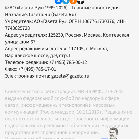
© АО «Газета.Ру» (1999-2026) – Главные новости дня
Название:
Газета.Ru
(Gazeta.Ru)
Учредитель:
АО «Газета.Ру»
, ОГРН 1067761730376, ИНН
7743625728
Адрес учредителя: 125239, Россия, Москва, Коптевская
улица, дом 67
Адрес редакции и издателя:
117105
, г.
Москва
,
Варшавское шоссе, д.9, стр.1
Телефон редакции:
+7 (495) 785-00-12
Факс:
+7 (495) 785-17-01
Электронная почта:
gazeta@gazeta.ru
Свидетельство о регистрации СМИ Эл № ФС77-67642
выдано федеральной службой по надзору в сфере
связи, информационных технологий и массовых
коммуникаций (Роскомнадзор) 10.11.2016 г. Редакция не
несет ответственности за достоверность информации,
содержащейся в рекламных объявлениях. Редакция не
предоставляет справочной информации.