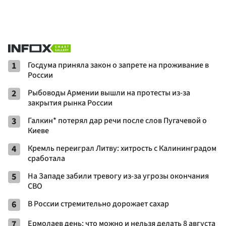
1
Госдума приняла закон о запрете на проживание в
России
2
Рыбоводы Армении вышли на протесты из-за
закрытия рынка России
3
Галкин* потерял дар речи после слов Пугачевой о
Киеве
4
Кремль переиграл Литву: хитрость с Калининградом
сработала
5
На Западе забили тревогу из-за угрозы окончания
СВО
6
В России стремительно дорожает сахар
7
Ермолаев день: что можно и нельзя делать 8 августа