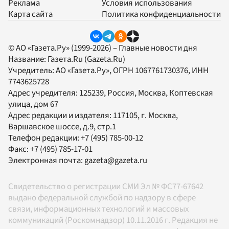
Реклама
Условия использования
Карта сайта
Политика конфиденциальности
© АО «Газета.Ру» (1999-2026) – Главные новости дня
Название:
Газета.Ru
(Gazeta.Ru)
Учредитель:
АО «Газета.Ру»
, ОГРН 1067761730376, ИНН
7743625728
Адрес учредителя: 125239, Россия, Москва, Коптевская
улица, дом 67
Адрес редакции и издателя:
117105
, г.
Москва
,
Варшавское шоссе, д.9, стр.1
Телефон редакции:
+7 (495) 785-00-12
Факс:
+7 (495) 785-17-01
Электронная почта:
gazeta@gazeta.ru
Свидетельство о регистрации СМИ Эл № ФС77-67642
выдано федеральной службой по надзору в сфере
связи, информационных технологий и массовых
коммуникаций (Роскомнадзор) 10.11.2016 г. Редакция не