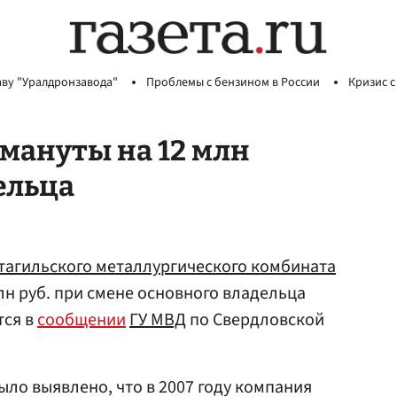
аву "Уралдронзавода"
Проблемы с бензином в России
Кризис с
мануты на 12 млн
ельца
агильского металлургического комбината
лн руб. при смене основного владельца
тся в
сообщении
ГУ МВД
по Свердловской
ыло выявлено, что в 2007 году компания