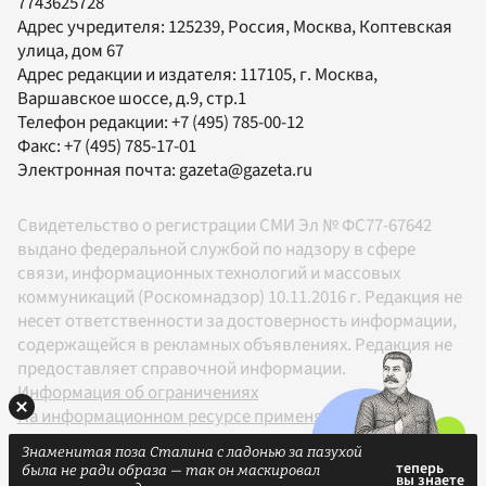
7743625728
Адрес учредителя: 125239, Россия, Москва, Коптевская
улица, дом 67
Адрес редакции и издателя:
117105
, г.
Москва
,
Варшавское шоссе, д.9, стр.1
Телефон редакции:
+7 (495) 785-00-12
Факс:
+7 (495) 785-17-01
Электронная почта:
gazeta@gazeta.ru
Свидетельство о регистрации СМИ Эл № ФС77-67642
выдано федеральной службой по надзору в сфере
связи, информационных технологий и массовых
коммуникаций (Роскомнадзор) 10.11.2016 г. Редакция не
несет ответственности за достоверность информации,
содержащейся в рекламных объявлениях. Редакция не
предоставляет справочной информации.
Информация об ограничениях
На информационном ресурсе применяются
рекомендательные технологии в соответствии с
Знаменитая поза Сталина с ладонью за пазухой
Правилами
была не ради образа — так он маскировал