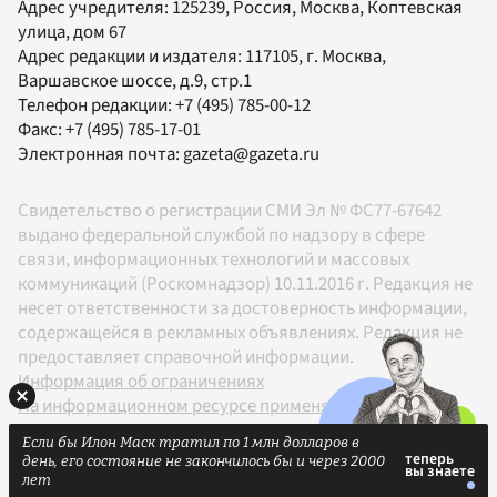
Адрес учредителя: 125239, Россия, Москва, Коптевская
улица, дом 67
Адрес редакции и издателя:
117105
, г.
Москва
,
Варшавское шоссе, д.9, стр.1
Телефон редакции:
+7 (495) 785-00-12
Факс:
+7 (495) 785-17-01
Электронная почта:
gazeta@gazeta.ru
Свидетельство о регистрации СМИ Эл № ФС77-67642
выдано федеральной службой по надзору в сфере
связи, информационных технологий и массовых
коммуникаций (Роскомнадзор) 10.11.2016 г. Редакция не
несет ответственности за достоверность информации,
содержащейся в рекламных объявлениях. Редакция не
предоставляет справочной информации.
Информация об ограничениях
На информационном ресурсе применяются
рекомендательные технологии в соответствии с
Если бы Илон Маск тратил по 1 млн долларов в
Правилами
день, его состояние не закончилось бы и через 2000
18+
лет