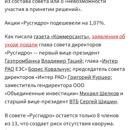
из состава совета или о «невозможности
участия в принятии решений».
Акции «Русгидро» подешевели на 1,07%.
Как писала
газета «Коммерсантъ»
,
заявления об
уходе подали
глава совета директоров
«Русгидро» — первый вице-президент
Газпромбанка
Владимир Таций
; глава «
Интер
РАО
ЕЭС»
Борис Ковальчук
; председатель совета
директоров «Интер РАО»
Григорий Курцер
;
заместитель гендиректора ООО
«Объединенные инвестиции»
Михаил Шелков
и
старший вице-президент
ВТБ
Сергей Шишин
.
В совете «Русгидро» остается только 8 членов
из 13, что создает риск отсутствия кворума.