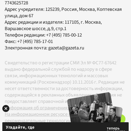
7743625728
Адрес учредителя: 125239, Россия, Москва, Коптевская
улица, дом 67
Адрес редакции и издателя:
117105
, г.
Москва
,
Варшавское шоссе, д.9, стр.1
Телефон редакции:
+7 (495) 785-00-12
Факс:
+7 (495) 785-17-01
Электронная почта:
gazeta@gazeta.ru
Свидетельство о регистрации СМИ Эл № ФС77-67642
выдано федеральной службой по надзору в сфере
связи, информационных технологий и массовых
коммуникаций (Роскомнадзор) 10.11.2016 г. Редакция не
несет ответственности за достоверность информации,
содержащейся в рекламных объявлениях. Редакция не
предоставляет справочной информации.
Информация об ограничениях
На информационном ресурсе применяются
рекомендательные технологии в соответствии с
Правилами
Угадайте, где