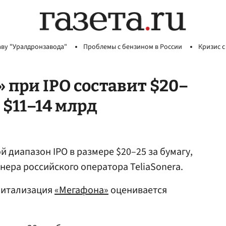
аву "Уралдронзавода"
Проблемы с бензином в России
Кризис с
 при IPO составит $20–
 $11–14 млрд
 диапазон IPO в размере $20–25 за бумагу,
нера российского оператора TeliaSonera.
питализация
«Мегафона»
оценивается