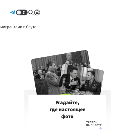
Авторизоваться
 мигрантами в Сеуте
Угадайте,
где настоящее
фото