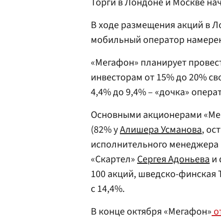
Торги в Лондоне и Москве нач
В ходе размещения акций в Л
мобильный оператор намерен 
«Мегафон» планирует провест
инвесторам от 15% до 20% сво
4,4% до 9,4% – «дочка» опера
Основными акционерами «Мег
(82% у
Алишера Усманова
, ос
исполнительного менеджера 
«Скартел»
Сергея Адоньева
и 
100 акций, шведско-финская T
с 14,4%.
В конце октября «Мегафон»
о