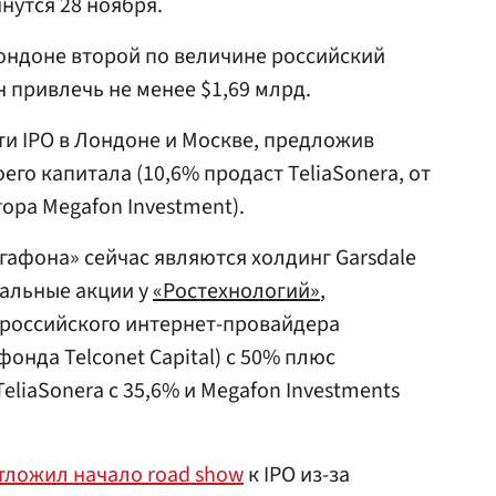
нутся 28 ноября.
ондоне второй по величине российский
привлечь не менее $1,69 млрд.
и IPO в Лондоне и Москве, предложив
его капитала (10,6% продаст TeliaSonera, от
тора Megafon Investment).
афона» сейчас являются холдинг Garsdale
тальные акции у
«Ростехнологий»
,
российского интернет-провайдера
фонда Telconet Capital) с 50% плюс
eliaSonera с 35,6% и Megafon Investments
тложил начало road show
к IPO из-за