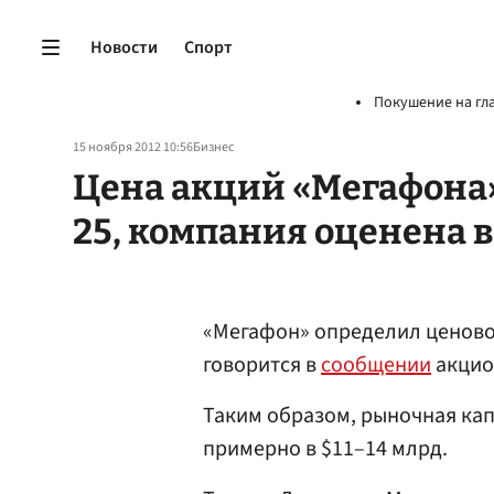
Новости
Спорт
Покушение на гл
15 ноября 2012 10:56
Бизнес
Цена акций «Мегафона»
25, компания оценена в
«Мегафон» определил ценовой
говорится в
сообщении
акцио
Таким образом, рыночная ка
примерно в $11–14 млрд.