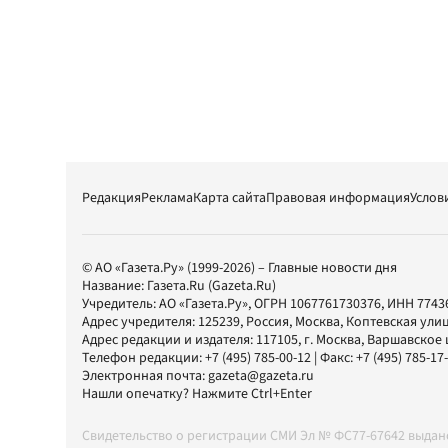
Редакция
Реклама
Карта сайта
Правовая информация
Услов
© АО «Газета.Ру» (1999-2026) – Главные новости дня
Название:
Газета.Ru
(Gazeta.Ru)
Учредитель:
АО «Газета.Ру»
, ОГРН 1067761730376, ИНН 7743
Адрес учредителя: 125239, Россия, Москва, Коптевская улиц
Адрес редакции и издателя:
117105
, г.
Москва
,
Варшавское шо
Телефон редакции:
+7 (495) 785-00-12
| Факс:
+7 (495) 785-17
Электронная почта:
gazeta@gazeta.ru
Нашли опечатку? Нажмите Ctrl+Enter
Свидетельство о регистрации СМИ Эл № ФС77-67642 выда