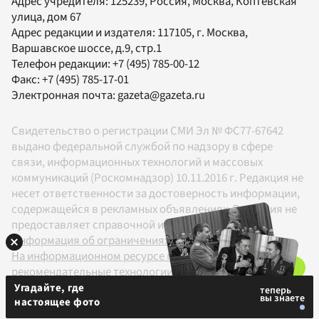
Адрес учредителя: 125239, Россия, Москва, Коптевская
улица, дом 67
Адрес редакции и издателя:
117105
, г.
Москва
,
Варшавское шоссе, д.9, стр.1
Телефон редакции:
+7 (495) 785-00-12
Факс:
+7 (495) 785-17-01
Электронная почта:
gazeta@gazeta.ru
Свидетельство о регистрации СМИ Эл № ФС77-67642
выдано федеральной службой по надзору в сфере
связи, информационных технологий и массовых
коммуникаций (Роскомнадзор) 10.11.2016 г. Редакция не
несет ответственности за достоверность информации,
содержащейся в рекламных объявлениях. Редакция не
предоставляет справочной информации.
Информация об ограничениях
На информационном ресурсе применяются
рекомендательные технологии в соответствии с
Правилами
Угадайте, где
настоящее фото
18+