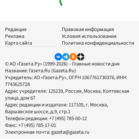
Редакция
Правовая информация
Реклама
Условия использования
Карта сайта
Политика конфиденциальности
© АО «Газета.Ру» (1999-2026) – Главные новости дня
Название:
Газета.Ru
(Gazeta.Ru)
Учредитель:
АО «Газета.Ру»
, ОГРН 1067761730376, ИНН
7743625728
Адрес учредителя: 125239, Россия, Москва, Коптевская
улица, дом 67
Адрес редакции и издателя:
117105
, г.
Москва
,
Варшавское шоссе, д.9, стр.1
Телефон редакции:
+7 (495) 785-00-12
Факс:
+7 (495) 785-17-01
Электронная почта:
gazeta@gazeta.ru