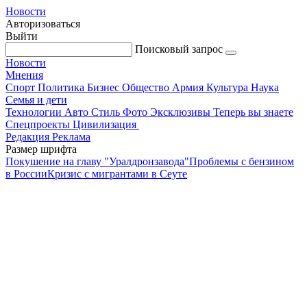
Новости
Авторизоваться
Выйти
Поисковый запрос
Новости
Мнения
Спорт
Политика
Бизнес
Общество
Армия
Культура
Наука
Семья и дети
Технологии
Авто
Стиль
Фото
Эксклюзивы
Теперь вы знаете
Спецпроекты
Цивилизация
Редакция
Реклама
Размер шрифта
Покушение на главу "Уралдронзавода"
Проблемы с бензином
в России
Кризис с мигрантами в Сеуте