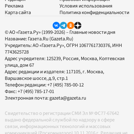
Реклама
Условия использования
Карта сайта
Политика конфиденциальности
© АО «Газета.Ру» (1999-2026) – Главные новости дня
Название:
Газета.Ru
(Gazeta.Ru)
Учредитель:
АО «Газета.Ру»
, ОГРН 1067761730376, ИНН
7743625728
Адрес учредителя: 125239, Россия, Москва, Коптевская
улица, дом 67
Адрес редакции и издателя:
117105
, г.
Москва
,
Варшавское шоссе, д.9, стр.1
Телефон редакции:
+7 (495) 785-00-12
Факс:
+7 (495) 785-17-01
Электронная почта:
gazeta@gazeta.ru
Свидетельство о регистрации СМИ Эл № ФС77-67642
выдано федеральной службой по надзору в сфере
связи, информационных технологий и массовых
коммуникаций (Роскомнадзор) 10.11.2016 г. Редакция не