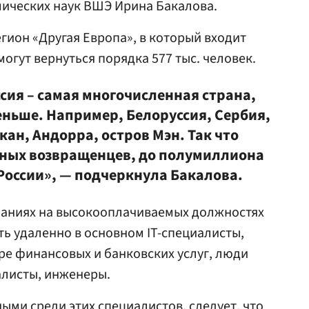
мических наук ВШЭ Ирина Бакалова.
гион «Другая Европа», в который входит
 могут вернуться порядка 577 тыс. человек.
сия – самая многочисленная страна,
ньше. Например, Белоруссия, Сербия,
ан, Андорра, остров Мэн. Так что
ных возвращенцев, до полумиллиона
России», — подчеркнула Бакалова.
паниях на высокооплачиваемых должностях
ь удаленно в основном IT-специалисты,
е финансовых и банковских услуг, люди
алисты, инженеры.
ыми среди этих специалистов, следует, что