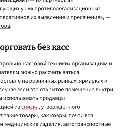
анизациями — их партнерами
вующих у них противолегализационных
перативное их выявление и пресечение», —
тора
.
орговать без касс
трольно-кассовой техники» организациям и
ателям можно рассчитываться
торговле на розничных рынках, ярмарках и
 случае если это открытое помещение внутри
ны использовать продавцы
кцией из
списка
, утвержденного
т такие товары, как ковры, почти вся
 и медицинские изделия, автотранспортные