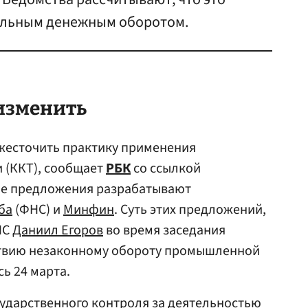
альным денежным оборотом.
 изменить
ужесточить практику применения
 (ККТ), сообщает
РБК
со ссылкой
ие предложения разрабатывают
ба
(ФНС) и
Минфин
. Суть этих предложений,
НС
Даниил Егоров
во время заседания
ствию незаконному обороту промышленной
ь 24 марта.
ударственного контроля за деятельностью