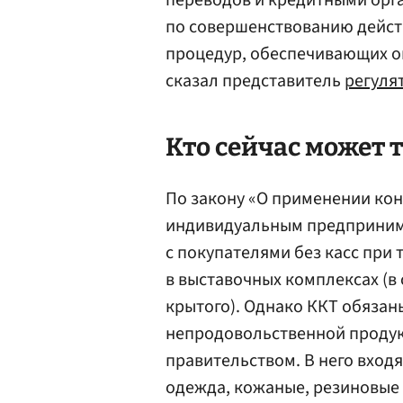
переводов и кредитными орг
по совершенствованию дейст
процедур, обеспечивающих о
сказал представитель
регуля
Кто сейчас может т
По закону «О применении кон
индивидуальным предприним
с покупателями без касс при 
в выставочных комплексах (в
крытого). Однако ККТ обяза
непродовольственной проду
правительством. В него входя
одежда, кожаные, резиновые