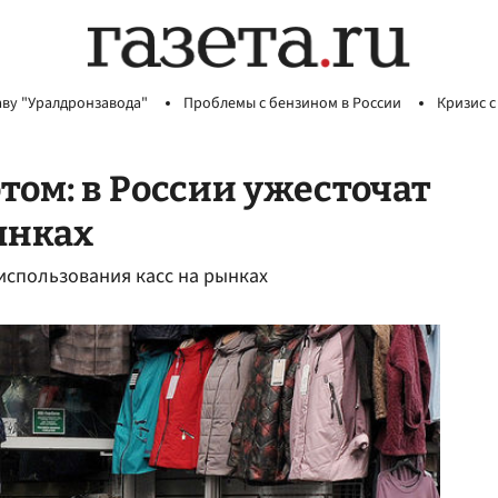
аву "Уралдронзавода"
Проблемы с бензином в России
Кризис с
том: в России ужесточат
ынках
использования касс на рынках