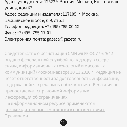
Адрес учредителя: 125239, Россия, Москва, Коптевская
улица, дом 67
Адрес редакции и издателя:
117105
, г.
Москва
,
Варшавское шоссе, д.9, стр.1
Телефон редакции:
+7 (495) 785-00-12
Факс:
+7 (495) 785-17-01
Электронная почта:
gazeta@gazeta.ru
Свидетельство о регистрации СМИ Эл № ФС77-67642
выдано федеральной службой по надзору в сфере
связи, информационных технологий и массовых
коммуникаций (Роскомнадзор) 10.11.2016 г. Редакция не
несет ответственности за достоверность информации,
содержащейся в рекламных объявлениях. Редакция не
предоставляет справочной информации.
Информация об ограничениях
На информационном ресурсе применяются
рекомендательные технологии в соответствии с
Правилами
18+