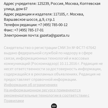
Адрес учредителя: 125239, Россия, Москва, Коптевская
улица, дом 67
Адрес редакции и издателя:
117105
, г.
Москва
,
Варшавское шоссе, д.9, стр.1
Телефон редакции:
+7 (495) 785-00-12
Факс:
+7 (495) 785-17-01
Электронная почта:
gazeta@gazeta.ru
Свидетельство о регистрации СМИ Эл № ФС77-67642
выдано федеральной службой по надзору в сфере
связи, информационных технологий и массовых
коммуникаций (Роскомнадзор) 10.11.2016 г. Редакция не
несет ответственности за достоверность информации,
содержащейся в рекламных объявлениях. Редакция не
предоставляет справочной информации.
Информация об ограничениях
На информационном ресурсе применяются
рекомендательные технологии в соответствии с
Правилами
18+