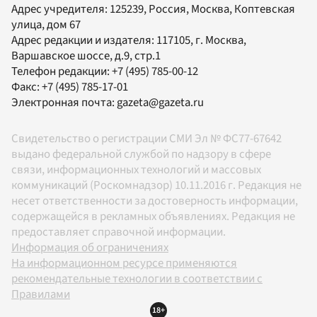
Адрес учредителя: 125239, Россия, Москва, Коптевская
улица, дом 67
Адрес редакции и издателя:
117105
, г.
Москва
,
Варшавское шоссе, д.9, стр.1
Телефон редакции:
+7 (495) 785-00-12
Факс:
+7 (495) 785-17-01
Электронная почта:
gazeta@gazeta.ru
Свидетельство о регистрации СМИ Эл № ФС77-67642
выдано федеральной службой по надзору в сфере
связи, информационных технологий и массовых
коммуникаций (Роскомнадзор) 10.11.2016 г. Редакция не
несет ответственности за достоверность информации,
содержащейся в рекламных объявлениях. Редакция не
предоставляет справочной информации.
Информация об ограничениях
На информационном ресурсе применяются
рекомендательные технологии в соответствии с
Правилами
18+