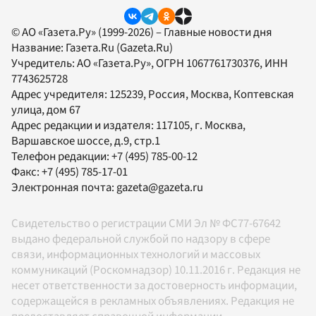
© АО «Газета.Ру» (1999-2026) – Главные новости дня
Название:
Газета.Ru
(Gazeta.Ru)
Учредитель:
АО «Газета.Ру»
, ОГРН 1067761730376, ИНН
7743625728
Адрес учредителя: 125239, Россия, Москва, Коптевская
улица, дом 67
Адрес редакции и издателя:
117105
, г.
Москва
,
Варшавское шоссе, д.9, стр.1
Телефон редакции:
+7 (495) 785-00-12
Факс:
+7 (495) 785-17-01
Электронная почта:
gazeta@gazeta.ru
Свидетельство о регистрации СМИ Эл № ФС77-67642
выдано федеральной службой по надзору в сфере
связи, информационных технологий и массовых
коммуникаций (Роскомнадзор) 10.11.2016 г. Редакция не
несет ответственности за достоверность информации,
содержащейся в рекламных объявлениях. Редакция не