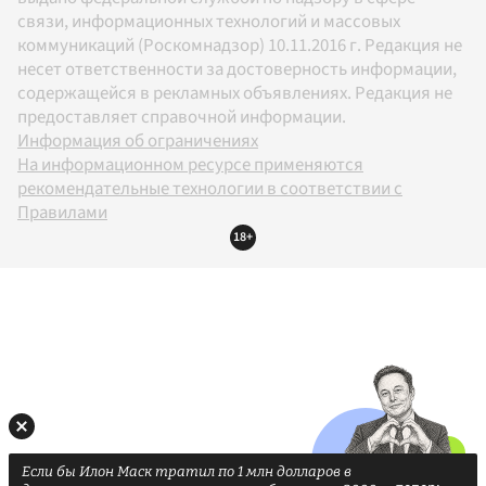
связи, информационных технологий и массовых
коммуникаций (Роскомнадзор) 10.11.2016 г. Редакция не
несет ответственности за достоверность информации,
содержащейся в рекламных объявлениях. Редакция не
предоставляет справочной информации.
Информация об ограничениях
На информационном ресурсе применяются
рекомендательные технологии в соответствии с
Правилами
18+
Если бы Илон Маск тратил по 1 млн долларов в