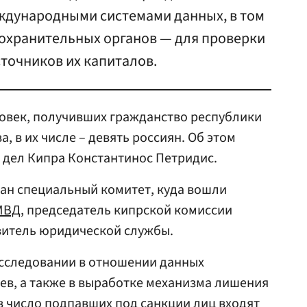
ждународными системами данных, в том
оохранительных органов — для проверки
точников их капиталов.
ловек, получивших гражданство республики
, в их числе – девять россиян. Об этом
 дел Кипра Константинос Петридис.
ан специальный комитет, куда вошли
МВД
, председатель кипрской комиссии
витель юридической службы.
асследовании в отношении данных
ев, а также в выработке механизма лишения
в число подпавших под санкции лиц входят