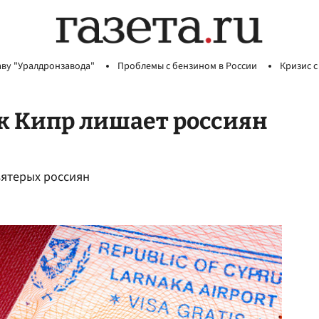
аву "Уралдронзавода"
Проблемы с бензином в России
Кризис с
ак Кипр лишает россиян
вятерых россиян