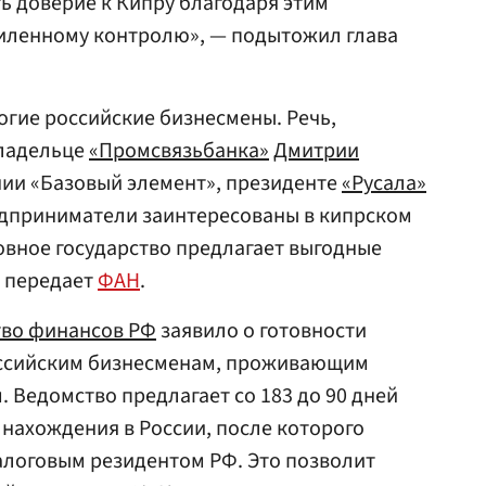
ь доверие к Кипру благодаря этим
иленному контролю», — подытожил глава
гие российские бизнесмены. Речь,
владельце
«Промсвязьбанка»
Дмитрии
ии «Базовый элемент», президенте
«Русала»
едприниматели заинтересованы в кипрском
овное государство предлагает выгодные
, передает
ФАН
.
во финансов РФ
заявило о готовности
оссийским бизнесменам, проживающим
 Ведомство предлагает со 183 до 90 дней
 нахождения в России, после которого
алоговым резидентом РФ. Это позволит