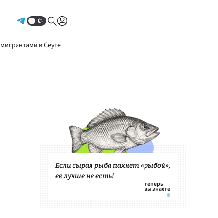
Авторизоваться
 мигрантами в Сеуте
Если сырая рыба пахнет «рыбой»,
ее лучше не есть!