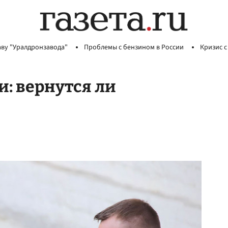
аву "Уралдронзавода"
Проблемы с бензином в России
Кризис с
и: вернутся ли