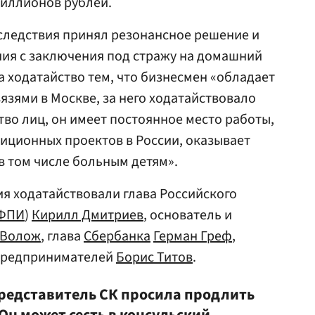
миллионов рублей.
 следствия принял резонансное решение и
ния с заключения под стражу на домашний
а ходатайство тем, что бизнесмен «обладает
зями в Москве, за него ходатайствовало
во лиц, он имеет постоянное место работы,
иционных проектов в России, оказывает
 том числе больным детям».
я ходатайствовали глава Российского
ФПИ
)
Кирилл Дмитриев
, основатель и
 Волож
, глава
Сбербанка
Герман Греф
,
предпринимателей
Борис Титов
.
представитель СК просила продлить