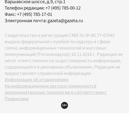
Варшавское шоссе, д.9, стр.1
Телефон редакции:
+7 (495) 785-00-12
Факс:
+7 (495) 785-17-01
Электронная почта:
gazeta@gazeta.ru
Свидетельство о регистрации СМИ Эл № ФС77-67642
выдано федеральной службой по надзору в сфере
связи, информационных технологий и массовых
коммуникаций (Роскомнадзор) 10.11.2016 г. Редакция не
несет ответственности за достоверность информации,
содержащейся в рекламных объявлениях. Редакция не
предоставляет справочной информации.
Информация об ограничениях
На информационном ресурсе применяются
рекомендательные технологии в соответствии с
Правилами
18+