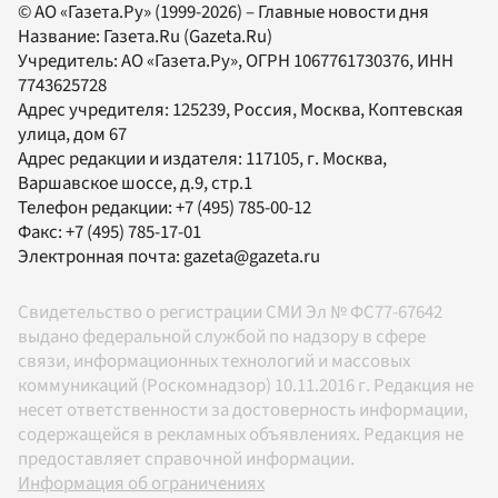
© АО «Газета.Ру» (1999-2026) – Главные новости дня
Название:
Газета.Ru
(Gazeta.Ru)
Учредитель:
АО «Газета.Ру»
, ОГРН 1067761730376, ИНН
7743625728
Адрес учредителя: 125239, Россия, Москва, Коптевская
улица, дом 67
Адрес редакции и издателя:
117105
, г.
Москва
,
Варшавское шоссе, д.9, стр.1
Телефон редакции:
+7 (495) 785-00-12
Факс:
+7 (495) 785-17-01
Электронная почта:
gazeta@gazeta.ru
Свидетельство о регистрации СМИ Эл № ФС77-67642
выдано федеральной службой по надзору в сфере
связи, информационных технологий и массовых
коммуникаций (Роскомнадзор) 10.11.2016 г. Редакция не
несет ответственности за достоверность информации,
содержащейся в рекламных объявлениях. Редакция не
предоставляет справочной информации.
Информация об ограничениях