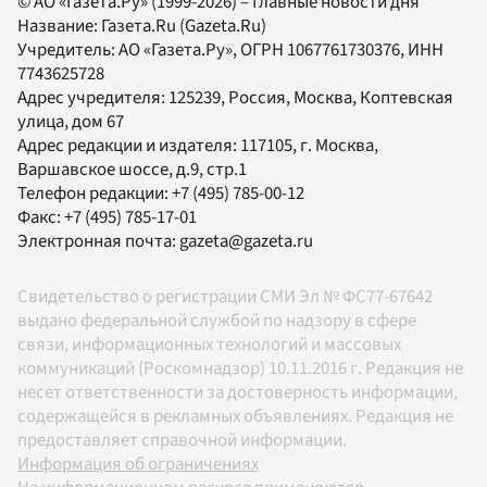
© АО «Газета.Ру» (1999-2026) – Главные новости дня
Название:
Газета.Ru
(Gazeta.Ru)
Учредитель:
АО «Газета.Ру»
, ОГРН 1067761730376, ИНН
7743625728
Адрес учредителя: 125239, Россия, Москва, Коптевская
улица, дом 67
Адрес редакции и издателя:
117105
, г.
Москва
,
Варшавское шоссе, д.9, стр.1
Телефон редакции:
+7 (495) 785-00-12
Факс:
+7 (495) 785-17-01
Электронная почта:
gazeta@gazeta.ru
Свидетельство о регистрации СМИ Эл № ФС77-67642
выдано федеральной службой по надзору в сфере
связи, информационных технологий и массовых
коммуникаций (Роскомнадзор) 10.11.2016 г. Редакция не
несет ответственности за достоверность информации,
содержащейся в рекламных объявлениях. Редакция не
предоставляет справочной информации.
Информация об ограничениях