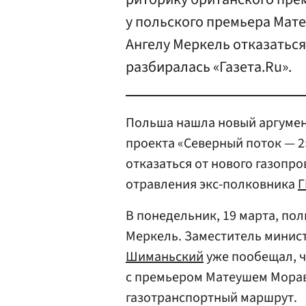
у польского премьера Мат
Ангелу Меркель отказаться
разбиралась «Газета.Ru».
Польша нашла новый аргумент
проекта «Северный поток — 2
отказаться от нового газопро
отравления экс-полковника
Г
В понедельник, 19 марта, по
Меркель. Заместитель минис
Шиманьский
уже пообещал, ч
с премьером Матеушем Морав
газотранспортный маршрут.