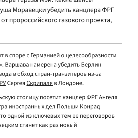
еуша Моравецки убедить канцлера ФРГ
 от пророссийского газового проекта,
 в споре с Германией о целесообразности
». Варшава намерена убедить Берлин
вода в обход стран-транзитеров из-за
РУ
Сергея
Скрипаля
в Лондоне.
льскую столицу посетит канцлер ФРГ Ангеля
тра иностранных дел Польши Конрад
то одной из ключевых тем ее переговоров
ецким станет как раз новый