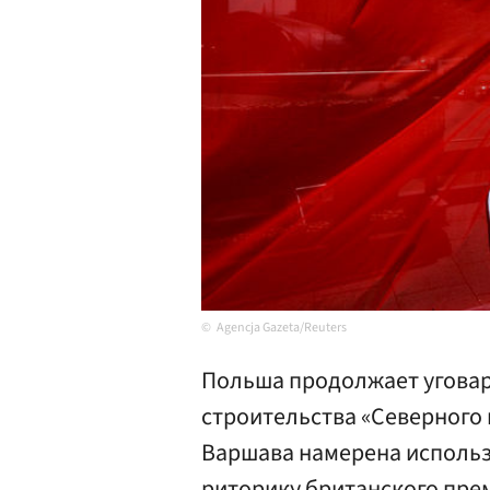
Agencja Gazeta/Reuters
Польша продолжает уговар
строительства «Северного 
Варшава намерена использ
риторику британского пре