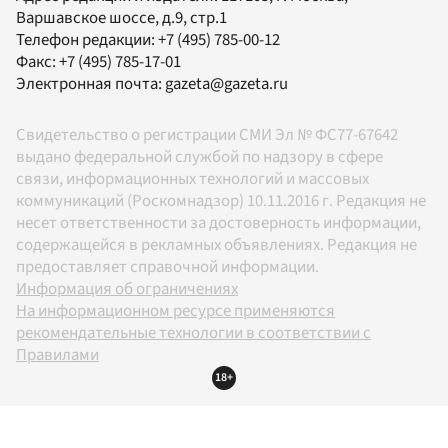
Варшавское шоссе, д.9, стр.1
Телефон редакции:
+7 (495) 785-00-12
Факс:
+7 (495) 785-17-01
Электронная почта:
gazeta@gazeta.ru
Свидетельство о регистрации СМИ Эл № ФС77-67642
выдано федеральной службой по надзору в сфере
связи, информационных технологий и массовых
коммуникаций (Роскомнадзор) 10.11.2016 г. Редакция не
несет ответственности за достоверность информации,
содержащейся в рекламных объявлениях. Редакция не
предоставляет справочной информации.
Информация об ограничениях
На информационном ресурсе применяются
рекомендательные технологии в соответствии с
Правилами
18+