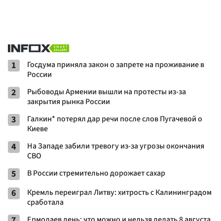
1
Госдума приняла закон о запрете на проживание в
России
2
Рыбоводы Армении вышли на протесты из-за
закрытия рынка России
3
Галкин* потерял дар речи после слов Пугачевой о
Киеве
4
На Западе забили тревогу из-за угрозы окончания
СВО
5
В России стремительно дорожает сахар
6
Кремль переиграл Литву: хитрость с Калининградом
сработала
7
Ермолаев день: что можно и нельзя делать 8 августа