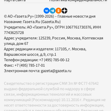
Карта сайта
Политика конфиденциальности
© АО «Газета.Ру» (1999-2026) – Главные новости дня
Название:
Газета.Ru
(Gazeta.Ru)
Учредитель:
АО «Газета.Ру»
, ОГРН 1067761730376, ИНН
7743625728
Адрес учредителя: 125239, Россия, Москва, Коптевская
улица, дом 67
Адрес редакции и издателя:
117105
, г.
Москва
,
Варшавское шоссе, д.9, стр.1
Телефон редакции:
+7 (495) 785-00-12
Факс:
+7 (495) 785-17-01
Электронная почта:
gazeta@gazeta.ru
Свидетельство о регистрации СМИ Эл № ФС77-67642
выдано федеральной службой по надзору в сфере
связи, информационных технологий и массовых
коммуникаций (Роскомнадзор) 10.11.2016 г. Редакция не
несет ответственности за достоверность информации,
содержащейся в рекламных объявлениях. Редакция не