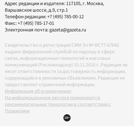
Адрес редакции и издателя:
117105
, г.
Москва
,
Варшавское шоссе, д.9, стр.1
Телефон редакции:
+7 (495) 785-00-12
Факс:
+7 (495) 785-17-01
Электронная почта:
gazeta@gazeta.ru
Свидетельство о регистрации СМИ Эл № ФС77-67642
выдано федеральной службой по надзору в сфере
связи, информационных технологий и массовых
коммуникаций (Роскомнадзор) 10.11.2016 г. Редакция не
несет ответственности за достоверность информации,
содержащейся в рекламных объявлениях. Редакция не
предоставляет справочной информации.
Информация об ограничениях
На информационном ресурсе применяются
рекомендательные технологии в соответствии с
Правилами
18+