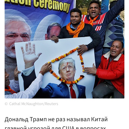
Cathal McNaughton/Reuters
Дональд Трамп не раз называл Китай
главной угрозой для США в вопросах