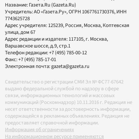
Название:
Газета.Ru
(Gazeta.Ru)
Учредитель:
АО «Газета.Ру»
, ОГРН 1067761730376, ИНН
7743625728
Адрес учредителя: 125239, Россия, Москва, Коптевская
улица, дом 67
Адрес редакции и издателя:
117105
, г.
Москва
,
Варшавское шоссе, д.9, стр.1
Телефон редакции:
+7 (495) 785-00-12
Факс:
+7 (495) 785-17-01
Электронная почта:
gazeta@gazeta.ru
Свидетельство о регистрации СМИ Эл № ФС77-67642
выдано федеральной службой по надзору в сфере
связи, информационных технологий и массовых
коммуникаций (Роскомнадзор) 10.11.2016 г. Редакция не
несет ответственности за достоверность информации,
содержащейся в рекламных объявлениях. Редакция не
предоставляет справочной информации.
Информация об ограничениях
На информационном ресурсе применяются