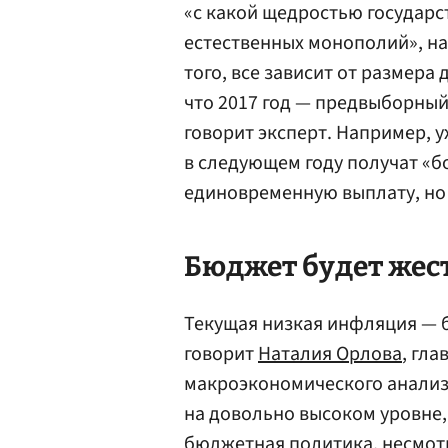
«с какой щедростью государ
естественных монополий», н
того, все зависит от размера
что 2017 год — предвыборный
говорит эксперт. Например, у
в следующем году получат «б
единовременную выплату, но
Бюджет будет жес
Текущая низкая инфляция — б
говорит
Наталия Орлова
, гл
макроэкономического анали
на довольно высоком уровне, 
бюджетная политика, несмотр