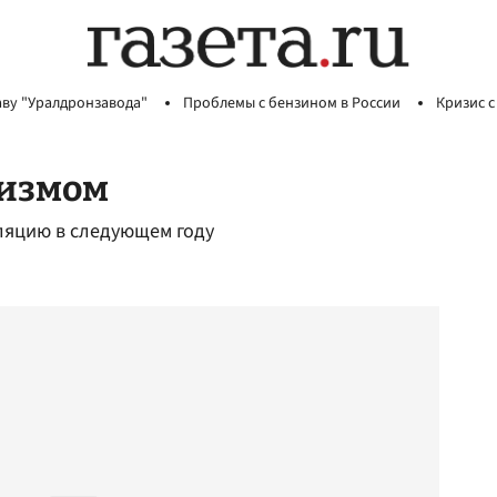
аву "Уралдронзавода"
Проблемы с бензином в России
Кризис с
измом
ляцию в следующем году