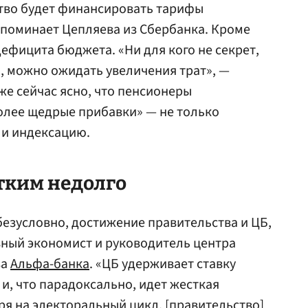
ство будет финансировать тарифы
апоминает Цепляева из Сбербанка. Кроме
 дефицита бюджета. «Ни для кого не секрет,
, можно ожидать увеличения трат», —
же сейчас ясно, что пенсионеры
олее щедрые прибавки» — не только
 и индексацию.
тким недолго
езусловно, достижение правительства и ЦБ,
авный экономист и руководитель центра
за
Альфа-банка
. «ЦБ удерживает ставку
и, что парадоксально, идет жесткая
я на электоральный цикл, [правительство]